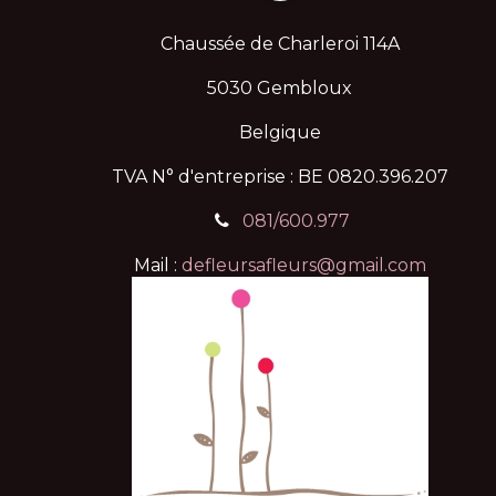
Chaussée de Charleroi 114A
5030 Gembloux
Belgique
TVA N° d'entreprise : BE 0820.396.207
081/600.977
Mail :
defleursafleurs@gmail.com