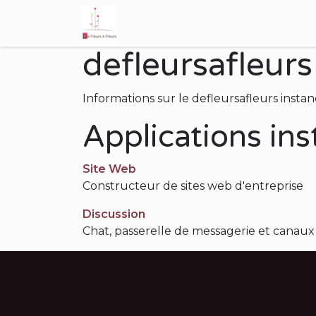
Se rendre au contenu
Fleuriste Gembloux
Bouquets de
defleursafleurs
Informations sur le defleursafleurs insta
Applications ins
Site Web
Constructeur de sites web d'entreprise
Discussion
Chat, passerelle de messagerie et canaux