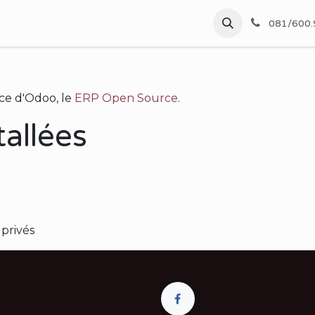
 fleurs
Bouquets d exception
Fleurs décès
Fleurs M
081/600.
nce d'Odoo, le
ERP Open Source
.
tallées
 privés